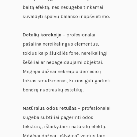
baltą efektą, nes nesugeba tinkamai
suvaldyti spalvų balanso ir apšvietimo.
Detalių korekcija
– profesionalai
pašalina nereikalingus elementus,
tokius kaip šiukšlės fone, nereikalingi
šešėliai ar nepageidaujami objektai.
Mėgėjai dažnai nekreipia dėmesio į
tokias smulkmenas, kurios gali gadinti
bendrą nuotraukų estetiką.
Natūralus odos retušas
– profesionalai
sugeba subtiliai pagerinti odos
tekstūrą, išlaikydami natūralų efektą.
Mėgėjai dažnai „išlygina“ veidus taip,