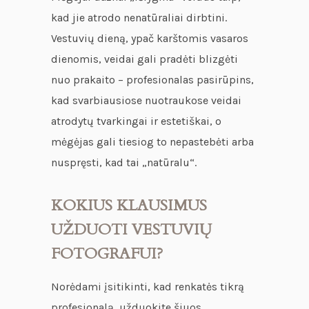
kad jie atrodo nenatūraliai dirbtini.
Vestuvių dieną, ypač karštomis vasaros
dienomis, veidai gali pradėti blizgėti
nuo prakaito – profesionalas pasirūpins,
kad svarbiausiose nuotraukose veidai
atrodytų tvarkingai ir estetiškai, o
mėgėjas gali tiesiog to nepastebėti arba
nuspręsti, kad tai „natūralu“.
KOKIUS KLAUSIMUS
UŽDUOTI VESTUVIŲ
FOTOGRAFUI?
Norėdami įsitikinti, kad renkatės tikrą
profesionalą, užduokite šiuos