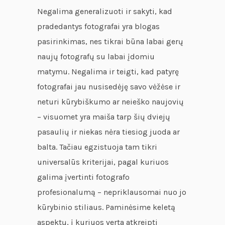
Negalima generalizuoti ir sakyti, kad
pradedantys fotografai yra blogas
pasirinkimas, nes tikrai būna labai gerų
naujų fotografų su labai įdomiu
matymu. Negalima ir teigti, kad patyrę
fotografai jau nusisedėję savo vėžėse ir
neturi kūrybiškumo ar neieško naujovių
– visuomet yra maiša tarp šių dviejų
pasaulių ir niekas nėra tiesiog juoda ar
balta. Tačiau egzistuoja tam tikri
universalūs kriterijai, pagal kuriuos
galima įvertinti fotografo
profesionalumą – nepriklausomai nuo jo
kūrybinio stiliaus. Paminėsime keletą
aspektų, į kuriuos verta atkreipti