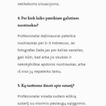
netikėtoms situacijoms.
4. Per kiek laiko pateikiate galutines
nuotraukas?
Profesionalai dažniausiai pateikia
nuotraukas per 2–3 mėnesius. Jei
fotografas žada jas per kelias savaites,
gali būti, kad arba jis skubės ir
nekokybiškai apdoros nuotraukas, arba
iš viso jų nepateiks laiku.
5. Ką turėtume žinoti apie sutartį?
Profesionalai visada sudaro aiškią
sutartį su visomis paslaugų sąlygomis.