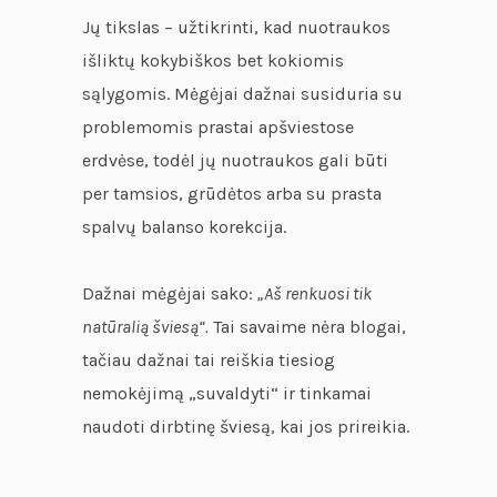
Jų tikslas – užtikrinti, kad nuotraukos
išliktų kokybiškos bet kokiomis
sąlygomis. Mėgėjai dažnai susiduria su
problemomis prastai apšviestose
erdvėse, todėl jų nuotraukos gali būti
per tamsios, grūdėtos arba su prasta
spalvų balanso korekcija.
Dažnai mėgėjai sako:
„Aš renkuosi tik
natūralią šviesą“.
Tai savaime nėra blogai,
tačiau dažnai tai reiškia tiesiog
nemokėjimą „suvaldyti“ ir tinkamai
naudoti dirbtinę šviesą, kai jos prireikia.