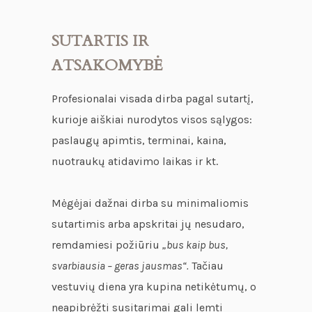
SUTARTIS IR
ATSAKOMYBĖ
Profesionalai visada dirba pagal sutartį,
kurioje aiškiai nurodytos visos sąlygos:
paslaugų apimtis, terminai, kaina,
nuotraukų atidavimo laikas ir kt.
Mėgėjai dažnai dirba su minimaliomis
sutartimis arba apskritai jų nesudaro,
remdamiesi požiūriu
„bus kaip bus,
svarbiausia – geras jausmas“.
Tačiau
vestuvių diena yra kupina netikėtumų, o
neapibrėžti susitarimai gali lemti