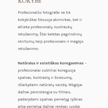
KOKYBĖ
Profesionalūs fotografai ne tik
kokybiškai fiksuoja akimirkas, bet ir
atlieka profesionalų nuotraukų
retušavimą. Štai keletas pagrindinių
skirtumų tarp profesionalo ir mėgėjo
retušavimo:
Natūralus ir estetiškas koregavimas
–
profesionalai subtiliai koreguoja
spalvas, kontrastą ir šviesumą,
išlaikydami natūralų vaizdą. Mėgėjai
dažnai persistengia su filtrais,
padarydami spalvas pernelyg ryškias
arba pernelyg dažnai renkasi juodai